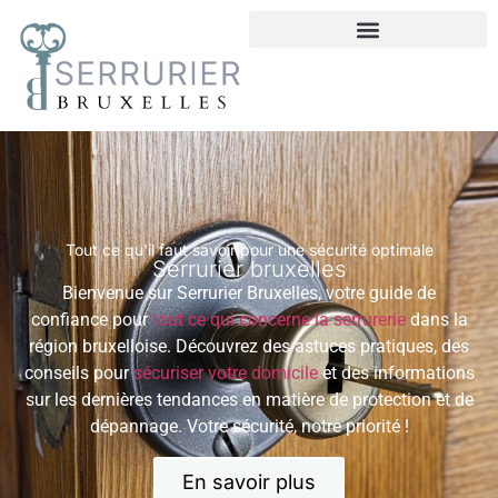
Tout ce qu'il faut savoir pour une sécurité optimale
Serrurier bruxelles
Bienvenue sur Serrurier Bruxelles, votre guide de
confiance pour
tout ce qui concerne la serrurerie
dans la
région bruxelloise. Découvrez des astuces pratiques, des
conseils pour
sécuriser votre domicile
et des informations
sur les dernières tendances en matière de protection et de
dépannage. Votre sécurité, notre priorité !
En savoir plus